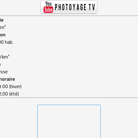
ie
km²
ion
0 hab.
./km²
e
isse
horaire
:00 (hiver)
2:00 (été)