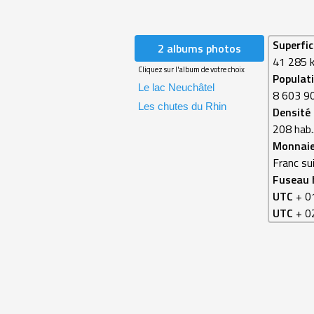
Superfic
2 albums photos
41 285 
Cliquez sur l'album de votre choix
Populat
Le lac Neuchâtel
8 603 90
Les chutes du Rhin
Densité
208 hab
Monnai
Franc su
Fuseau 
UTC
+ 01
UTC
+ 0