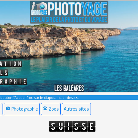
e bouton "Accueil" ou sur le diaporama ci-dessus.
s
Photographie
Zoos
Autres sites